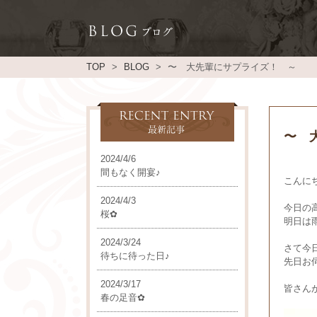
TOP
BLOG
〜 大先輩にサプライズ！ ～
〜 
2024/4/6
間もなく開宴♪
こんに
2024/4/3
今日の
桜✿
明日は
2024/3/24
さて今
待ちに待った日♪
先日お
2024/3/17
皆さん
春の足音✿