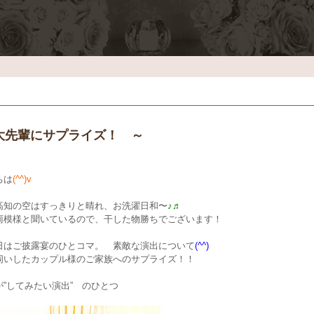
大先輩にサプライズ！ ～
ちは
(^^)v
高知の空はすっきりと晴れ、お洗濯日和〜
♪♬
雨模様と聞いているので、干した物勝ちでございます！
日はご披露宴のひとコマ。 素敵な演出について
(^^)
伺いしたカップル様のご家族へのサプライズ！！
が”してみたい演出” のひとつ