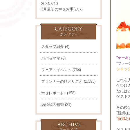
2024/3/10
3月最初の幸せお手伝い♪
スタッフ紹介
(4)
”ケーキ
パパ＆ママ
(8)
”ファ
シャッ
フェア・イベント
(734)
これを
プランナーのひとりごと
(1,393)
仕掛け
なには
幸せレポート♪
(158)
ゲスト
結婚式の知識
(21)
その後
”新婦
”新婦
ゲスト