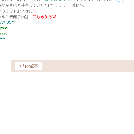
時間を皆様と共有していただけて、、、、感動〜。
いつまでもお幸せに
♡
ダルご来館予約は⇒
こちらから♡
OW US**
gram
book
****
< 前の記事