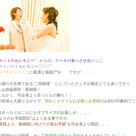
カットのセレモニー”
からの、
ケーキの食べさせ合いっこ
ーストバイトセレモニー♡♡♡”
ターチャンス！！
に最適な場面(^^)v ですが、、、、
夫婦の大先輩である”ご両親様” にしていただく方が最近とても多いです☆
人は勿論新郎・新婦様！
ともかく、司会者より言ったもの勝ち！！
の皆様も大盛り上がりで、
照れくさそうなお父様とお母様
のお顔が印象的でご
はきっちりお二人にも
サプライズのお返しが。。。。
様よりのお手紙朗読”はよくある事ですが、
お母様より、新婦様に向けての逆お手紙”
を司会者より朗読。。。
の皆様からの拍手、そして
新婦様の目から涙
が止まりませんでした
(T_T)