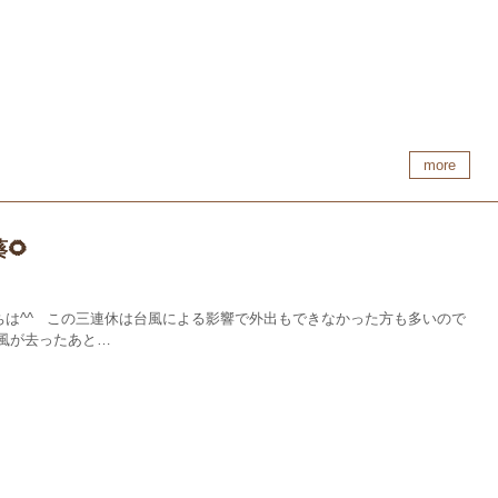
more
🌻
ちは^^ この三連休は台風による影響で外出もできなかった方も多いので
台風が去ったあと…