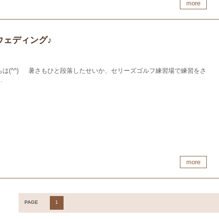
more
ウェディング♪
ちは(^^) 暑さもひと段落したせいか、セリーズゴルフ練習場で練習をさ
…
more
1