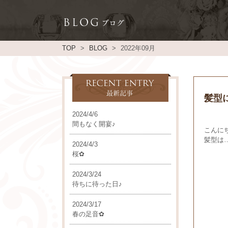
TOP
BLOG
2022年09月
髪型
2024/4/6
間もなく開宴♪
こんに
髪型は
2024/4/3
桜✿
2024/3/24
待ちに待った日♪
2024/3/17
春の足音✿