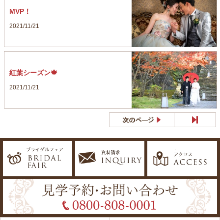
MVP！
2021/11/21
紅葉シーズン🍁
2021/11/21
最後