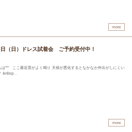
more
30日（日）ドレス試着会 ご予約受付中！
ちは^^ ここ最近雷がよく鳴り 天候が悪化するとなかなか外出がしにくい
 &nbsp…
more