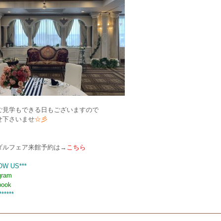
ご見学もできる日もございますので
せ下さいませ
☆彡
ダルフェア来館予約は→
こちら
OW US***
gram
book
******