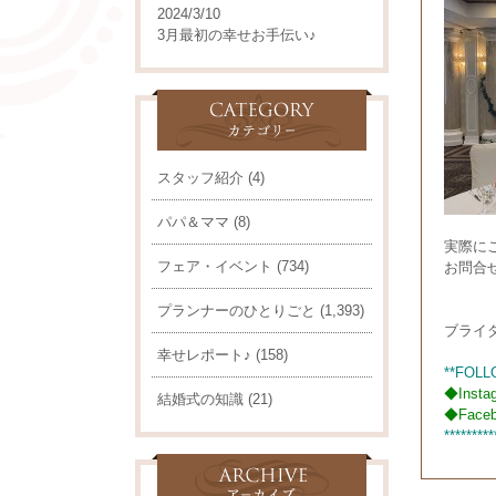
2024/3/10
3月最初の幸せお手伝い♪
スタッフ紹介
(4)
パパ＆ママ
(8)
実際に
フェア・イベント
(734)
お問合
プランナーのひとりごと
(1,393)
ブライ
幸せレポート♪
(158)
**FOLL
◆
Insta
結婚式の知識
(21)
◆
Face
*********