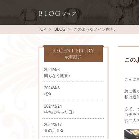
TOP
BLOG
このようなメイン席も♪
この
2024/4/6
間もなく開宴♪
こんにち
2024/4/3
急に暖
桜✿
私は近
2024/3/24
さて、
待ちに待った日♪
コチラ
お二人
2024/3/17
春の足音✿