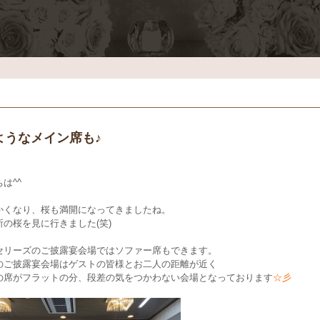
ようなメイン席も♪
は^^
かくなり、桜も満開になってきましたね。
所の桜を見に行きました(笑)
セリーズのご披露宴会場ではソファー席もできます。
のご披露宴会場はゲストの皆様とお二人の距離が近く
の席がフラットの分、段差の気をつかわない会場となっております
☆彡