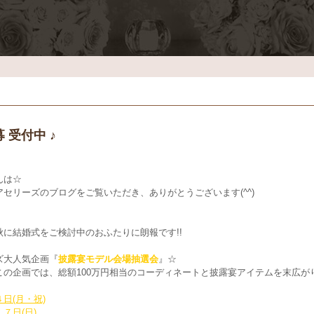
 受付中 ♪
ん
は☆
アセリーズのブログをご覧いただき、ありがとうございます(^^)
秋に結婚式をご検討中のおふたりに朗報です!!
ズ大人気企画『
披露宴モデル会場抽選会
』☆
この企画では、総額100万円相当のコーディネートと
披露宴アイテムを末広が
日(月・祝)
７日(日)