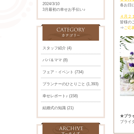
2024/3/10
各お日
3月最初の幸せお手伝い♪
４月２
皆様の
⇒
ご応
スタッフ紹介
(4)
パパ＆ママ
(8)
フェア・イベント
(734)
プランナーのひとりごと
(1,393)
幸せレポート♪
(158)
結婚式の知識
(21)
★ブラ
ブライ