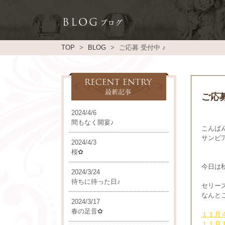
TOP
BLOG
ご応募 受付中 ♪
ご応募
2024/4/6
間もなく開宴♪
こんば
サンピ
2024/4/3
桜✿
今日は
2024/3/24
待ちに待った日♪
セリー
なんと
2024/3/17
春の足音✿
１１月４
１１月１