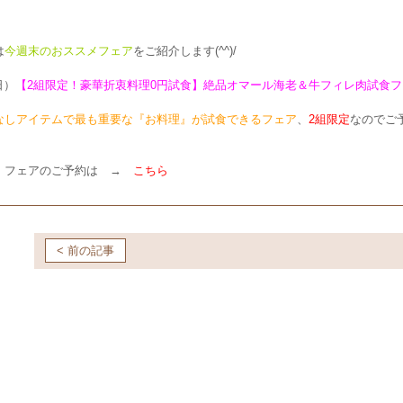
は
今週末のおススメフェア
をご紹介します(^^)/
日）
【2組限定！豪華折衷料理0円試食】絶品オマール海老＆牛フィレ肉試食フ
なしアイテムで最も重要な『お料理』が試食できるフェア
、
2組限定
なのでご
・フェアのご予約は →
こちら
< 前の記事