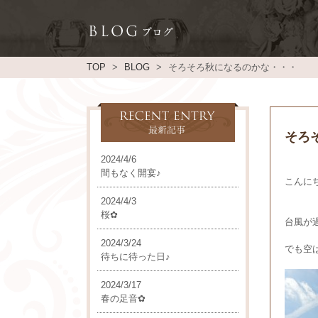
TOP
BLOG
そろそろ秋になるのかな・・・
そろ
2024/4/6
間もなく開宴♪
こんにち
2024/4/3
桜✿
台風が
2024/3/24
でも空
待ちに待った日♪
2024/3/17
春の足音✿