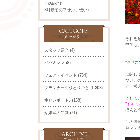
2024/3/10
3月最初の幸せお手伝い♪
それを
中でも
スタッフ紹介
(4)
”クリス
パパ＆ママ
(8)
に関し
フェア・イベント
(734)
ついこ
と、考
プランナーのひとりごと
(1,393)
そして
幸せレポート♪
(158)
”イルミ
ほんと
結婚式の知識
(21)
この装
ロマン