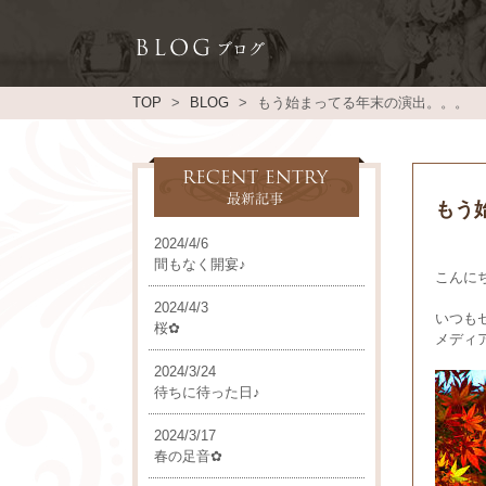
TOP
BLOG
もう始まってる年末の演出。。。
もう
2024/4/6
間もなく開宴♪
こんに
2024/4/3
いつも
桜✿
メディ
2024/3/24
待ちに待った日♪
2024/3/17
春の足音✿