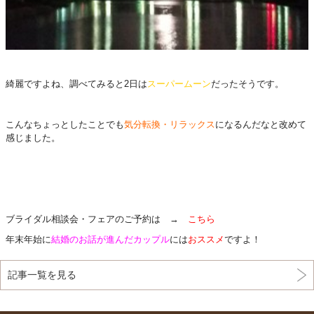
綺麗ですよね、調べてみると2日は
スーパームーン
だったそうです。
こんなちょっとしたことでも
気分転換・リラックス
になるんだなと改めて
感じました。
ブライダル相談会・フェアのご予約は →
こちら
年末年始に
結婚のお話が進んだカップル
には
おススメ
ですよ！
記事一覧を見る