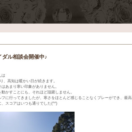
イダル相談会開催中♪
んは
入り、高知は暖かい日が続きます。
冬はあまり寒い印象がありません。
を動かすことにも、それほど躊躇しません。
ルフに行ってきましたが、寒さをほとんど感じることなくプレーができ、最高
、スコアはいつも通りでした(^^)