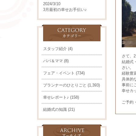
2024/3/10
3月最初の幸せお手伝い♪
スタッフ紹介
(4)
さて、
パパ＆ママ
(8)
結婚式
さい。
フェア・イベント
(734)
経験豊
具体的
事前に
プランナーのひとりごと
(1,393)
幸せカッ
幸せレポート♪
(158)
ご予約
結婚式の知識
(21)