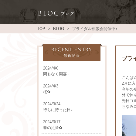
TOP
BLOG
ブライダル相談会開催中♪
ブラ
2024/4/6
間もなく開宴♪
こんば
2月に
2024/4/3
今年の
桜✿
外で体
先日ゴ
2024/3/24
ちなみに
待ちに待った日♪
2024/3/17
春の足音✿