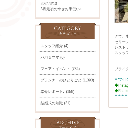
2024/3/10
3月最初の幸せお手伝い♪
さて、
セリー
スタッフ紹介
(4)
レスト
スタッ
パパ＆ママ
(8)
フェア・イベント
(734)
ブライ
**FOLL
プランナーのひとりごと
(1,393)
◆
Insta
◆
Face
幸せレポート♪
(158)
*********
結婚式の知識
(21)