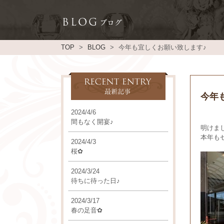
TOP
BLOG
今年も宜しくお願い致します♪
今年
2024/4/6
間もなく開宴♪
明けま
本年も
2024/4/3
桜✿
2024/3/24
待ちに待った日♪
2024/3/17
春の足音✿