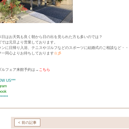
本日はお天気も良く朝から日の出を見られた方も多いのでは？
ズでは元旦より営業しております。
ランに日帰り入浴、テニスやゴルフなどのスポーツに結婚式のご相談など・・
フ一同心よりお待ちしております
☆彡
ダルフェア来館予約は→
こちら
OW US***
gram
book
******
< 前の記事