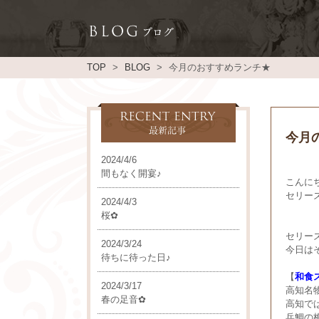
TOP
BLOG
今月のおすすめランチ★
今月
2024/4/6
間もなく開宴♪
こんに
セリー
2024/4/3
桜✿
セリー
2024/3/24
今日は
待ちに待った日♪
【
和食
2024/3/17
高知名
春の足音✿
高知で
兵鯛の