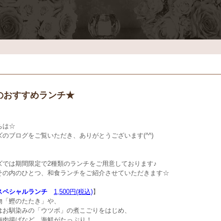
のおすすめランチ★
ち
は☆
ズのブログをご覧いただき、ありがとうございます(^^)
ズでは期間限定で2種類のランチをご用意しております♪
その内のひとつ、和食ランチをご紹介させていただきます☆
スペシャルランチ
1,500円(税込)
】
物「鰹のたたき」や、
はお馴染みの「ウツボ」の煮こごりをはじめ、
梅肉揚げなど、海鮮がたっぷり！