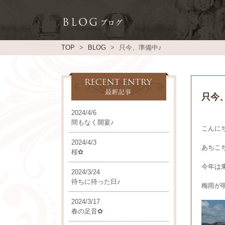
TOP
BLOG
只今、準備中♪
只今
2024/4/6
間もなく開宴♪
こんにち
2024/4/3
あちこ
桜✿
今年は
2024/3/24
待ちに待った日♪
梅雨が
2024/3/17
春の足音✿