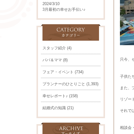
2024/3/10
3月最初の幸せお手伝い♪
スタッフ紹介
(4)
只今、
パパ＆ママ
(8)
フェア・イベント
(734)
子供た
プランナーのひとりごと
(1,393)
また、
幸せレポート♪
(158)
リゾート
結婚式の知識
(21)
それでは
相談会