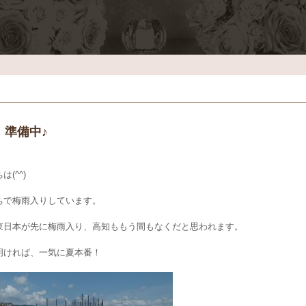
、準備中♪
は(^^)
ちで梅雨入りしています。
東日本が先に梅雨入り、高知ももう間もなくだと思われます。
明ければ、一気に夏本番！