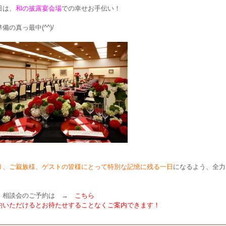
日は、
和の披露宴会場
での幸せお手伝い！
備の真っ最中(^^)/
り、ご親族様、ゲストの皆様にとって特別な記憶に残る一日
になるよう、全力
・相談会のご予約は →
こちら
約いただけるとお待たせすることなくご案内できます！