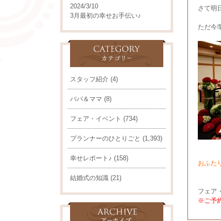
2024/3/10
さて明
3月最初の幸せお手伝い♪
ただ今準
スタッフ紹介
(4)
パパ＆ママ
(8)
フェア・イベント
(734)
プランナーのひとりごと
(1,393)
幸せレポート♪
(158)
おふた
結婚式の知識
(21)
フェア
※ご予