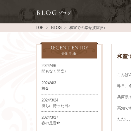
TOP
BLOG
和室での幸せ披露宴♪
和室
2024/4/6
間もなく開宴♪
こんばん
2024/4/3
昨日、
桜✿
兵庫県
2024/3/24
待ちに待った日♪
高知で
2024/3/17
ただし
春の足音✿