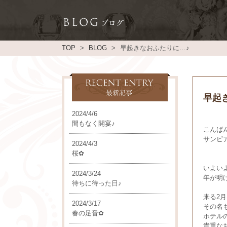
TOP
BLOG
早起きなおふたりに…♪
早起
2024/4/6
間もなく開宴♪
こんば
サンピ
2024/4/3
桜✿
いよい
2024/3/24
年が明
待ちに待った日♪
来る2
2024/3/17
その名
春の足音✿
ホテル
貴重な