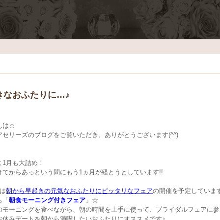
きなおふたりに…♪
ん
は☆
アセリーズのブログをご覧いただき、ありがとうございます(^^)
よ1月も大詰め！
けてからあっという間にもう1ヵ月が経とうとしています!!
月は
朝から早起きの元気なおふたりにピッタリなフェア
の開催を予定していま
も「
朝食モーニング付きフェア
」☆
のモーニングを食べながら、朝の時間を上手に使って、ブライダルフェアに参
お休みデートを朝から満喫したいおふたりにオススメです♪