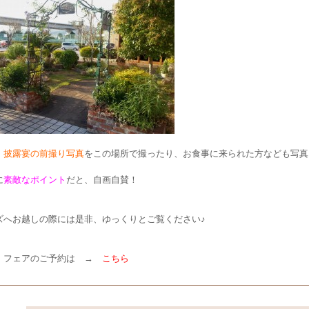
・披露宴の前撮り写真
をこの場所で撮ったり、お食事に来られた方なども写真
に
素敵なポイント
だと、自画自賛！
ズへお越しの際には是非、ゆっくりとご覧ください♪
・フェアのご予約は →
こちら