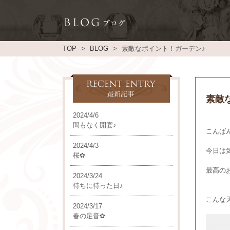
TOP
BLOG
素敵なポイント！ガーデン♪
素敵
2024/4/6
間もなく開宴♪
こんばん
2024/4/3
今日は
桜✿
最高の
2024/3/24
待ちに待った日♪
こんな
2024/3/17
春の足音✿