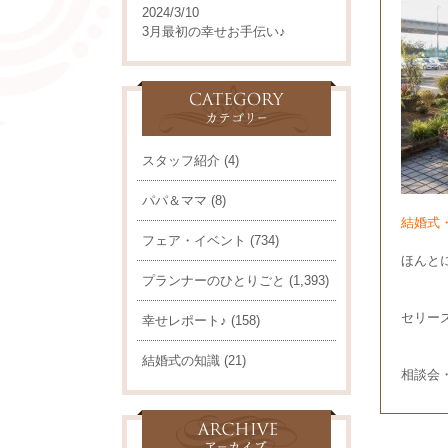
2024/3/10
3月最初の幸せお手伝い♪
スタッフ紹介
(4)
パパ＆ママ
(8)
結婚式
フェア・イベント
(734)
ほんと
プランナーのひとりごと
(1,393)
セリー
幸せレポート♪
(158)
結婚式の知識
(21)
相談会