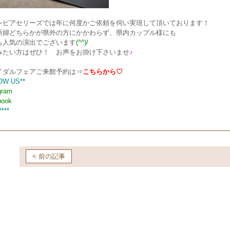
ンピアセリーズでは年に何度かご依頼を伺い実現して頂いております！
新婦どちらかが県外の方にかかわらず、県内カップル様にも
も人気の演出でございます
(^^)/
みたい方はぜひ！ お声をお掛け下さいませ
♪
イダルフェアご来館予約は⇒
こちらから♡
OW US**
gram
book
****
< 前の記事