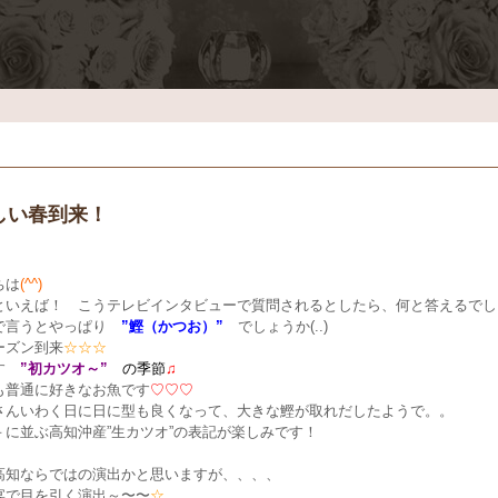
しい春到来！
ちは
(^^)
といえば！ こうテレビインタビューで質問されるとしたら、何と答えるでし
で言うとやっぱり
”鰹（かつお）”
でしょうか(..)
ーズン到来
☆☆☆
す
”初カツオ～”
の季節
♫
も普通に好きなお魚です
♡♡♡
さんいわく日に日に型も良くなって、大きな鰹が取れだしたようで。。
－に並ぶ高知沖産”生カツオ”の表記が楽しみです！
高知ならではの演出かと思いますが、、、、
宴で目を引く演出～〜〜
☆