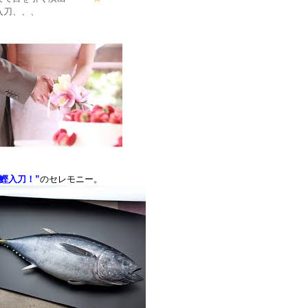
入刀、、、
”鰹入刀！”
のセレモニー。