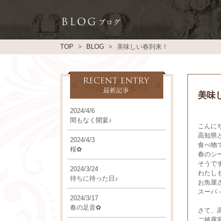
TOP
BLOG
美味しい春到来！
美味
2024/4/6
間もなく開宴♪
こんに
高知県
2024/4/3
食べ物
桜✿
春のシ
そうで
2024/3/24
わたし
待ちに待った日♪
お魚屋
スーパ
2024/3/17
春の足音✿
さて、
ご披露