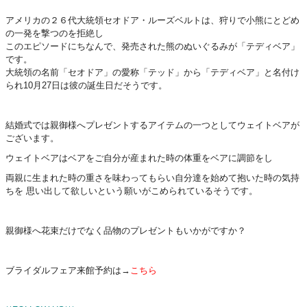
アメリカの２６代大統領セオドア・ルーズベルトは、狩りで小熊にとどめ
の一発を撃つのを拒絶し
このエピソードにちなんで、発売された熊のぬいぐるみが「テディベア」
です。
大統領の名前「セオドア」の愛称「テッド」から「テディベア」と名付け
られ10月27日は彼の誕生日だそうです。
結婚式では親御様へプレゼントするアイテムの一つとしてウェイトベアが
ございます。
ウェイトベアはベアをご自分が産まれた時の体重をベアに調節をし
両親に生まれた時の重さを味わってもらい自分達を始めて抱いた時の気持
ちを 思い出して欲しいという願いがこめられているそうです。
親御様へ花束だけでなく品物のプレゼントもいかがですか？
ブライダルフェア来館予約は→
こちら