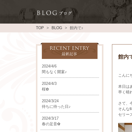
TOP
BLOG
館内で♪
館内
2024/4/6
間もなく開宴♪
こんにち
2024/4/3
本日は
桜✿
早く晴
2024/3/24
さて、
待ちに待った日♪
そんな
セリー
2024/3/17
春の足音✿