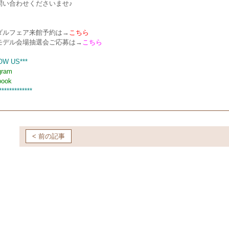
問い合わせくださいませ♪
ダルフェア来館予約は→
こちら
モデル会場抽選会ご応募は→
こちら
OW US***
gram
book
*************
< 前の記事