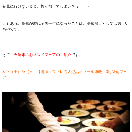
花見に行けないまま、桜が散ってしまいそう・・・
ともあれ、高知が歴代全国一位になったことは、高知県人としては嬉しい
ものです。
さて、
今週末のおススメフェアのご紹介
です。
3/24（土）25（日）【特撰牛フィレ肉＆絶品オマール海老】0円試食フェ
ア！