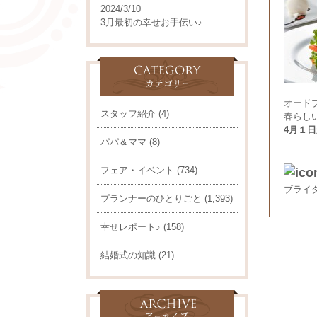
2024/3/10
3月最初の幸せお手伝い♪
オード
スタッフ紹介
(4)
春らし
4月１日
パパ＆ママ
(8)
フェア・イベント
(734)
ブライ
プランナーのひとりごと
(1,393)
幸せレポート♪
(158)
結婚式の知識
(21)