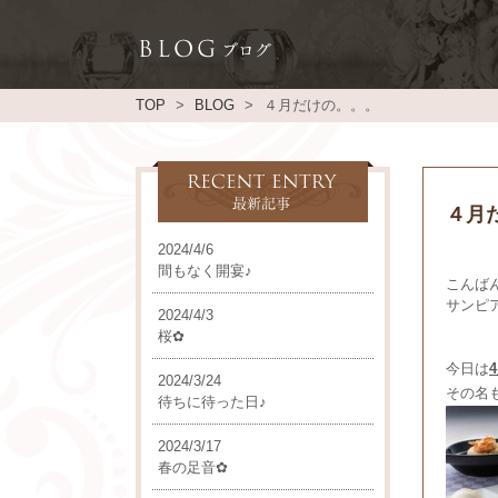
TOP
BLOG
４月だけの。。。
４月
2024/4/6
間もなく開宴♪
こんば
サンピ
2024/4/3
桜✿
今日は
2024/3/24
その名
待ちに待った日♪
2024/3/17
春の足音✿