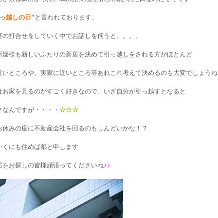
引っ越しの日”
と言われております。
宴の打合せをしていく中でお話しを伺うと。。。。
新婦様も新しいふたりの新居を決めて引っ越しをされる方がほとんど
近いところや、実家に近いところ等あれこれ考えて決めるのも大変でしょうね
はお家を見るのがすごく好きなので、いざ自分が引っ越すとなると
クなんですが・・・・
☆☆☆
お休みの度に不動産会社を回るのもしんどいかな！？
かくにも住めば都と申します
居をお探しの皆様頑張ってくださいね
♪♪