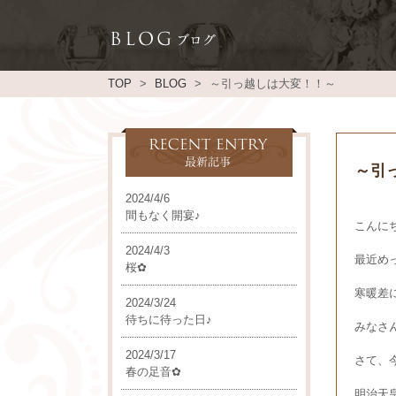
TOP
BLOG
～引っ越しは大変！！～
～引
2024/4/6
間もなく開宴♪
こんにち
2024/4/3
最近めっ
桜✿
寒暖差
2024/3/24
待ちに待った日♪
みなさ
2024/3/17
さて、今
春の足音✿
明治天