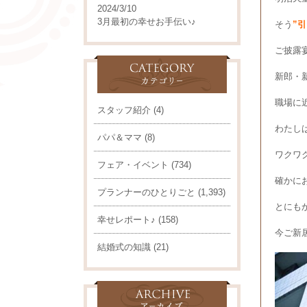
2024/3/10
3月最初の幸せお手伝い♪
そう
”
ご披露
新郎・
職場に
スタッフ紹介
(4)
わたし
パパ＆ママ
(8)
ワクワ
フェア・イベント
(734)
確かに
プランナーのひとりごと
(1,393)
とにも
幸せレポート♪
(158)
今ご新
結婚式の知識
(21)