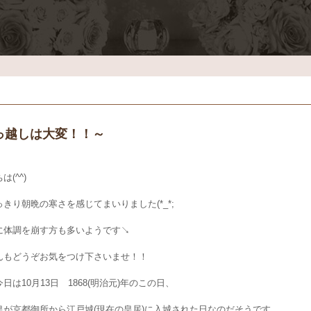
っ越しは大変！！～
は(^^)
きり朝晩の寒さを感じてまいりました(*_*;
に体調を崩す方も多いようです↘
んもどうぞお気をつけ下さいませ！！
日は10月13日 1868(明治元)年のこの日、
皇が京都御所から江戸城(現在の皇居)に入城された日なのだそうです