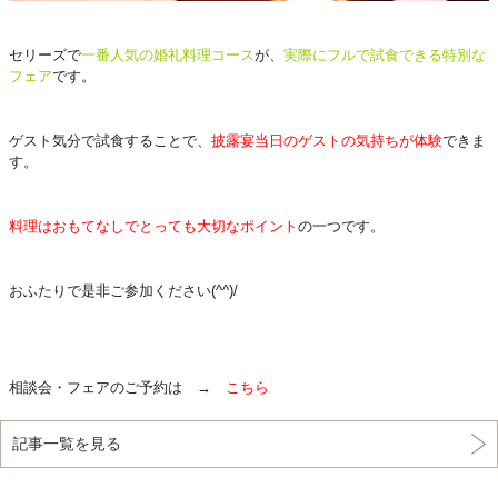
セリーズで
一番人気の婚礼料理コース
が、
実際にフルで試食できる特別な
フェア
です。
ゲスト気分で試食することで、
披露宴当日のゲストの気持ちが体験
できま
す。
料理はおもてなしでとっても大切なポイント
の一つです。
おふたりで是非ご参加ください(^^)/
相談会・フェアのご予約は →
こちら
記事一覧を見る