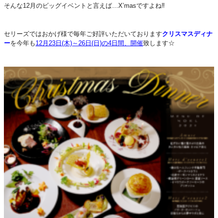
そんな12月のビッグイベントと言えば…X’masですよね‼
セリーズではおかげ様で毎年ご好評いただいております
クリスマスディナ
ー
を今年も
12月23日(木)～26日(日)の4日間、開催
致します☆