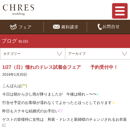
ブログ
BLOG
カテゴリー
アーカイブ
1/27（日）憧れのドレス試着会フェア 予約受付中！
2019年1月20日
こんばんは
(^^)
今日は朝から少し雨が降りましたが 午後は晴れ～〜〜
♪
打合せ予定のお客様が濡れなくてよかったとほっとしております
☆
昨日もステキな結婚式のお手伝い
♡
ゲストの皆様特に女性は 和装・ドレスと新婦様のチェンジされるお衣装
に