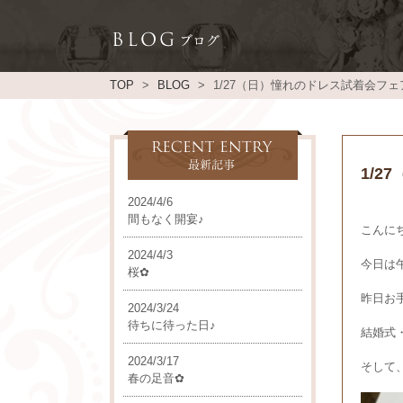
TOP
BLOG
1/27（日）憧れのドレス試着会
1/
2024/4/6
間もなく開宴♪
こんにち
2024/4/3
今日は午
桜✿
昨日お
2024/3/24
待ちに待った日♪
結婚式
2024/3/17
そして
春の足音✿