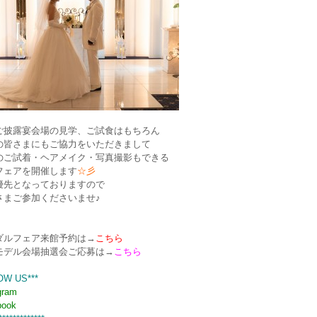
ご披露宴会場の見学、ご試食はもちろん
の皆さまにもご協力をいただきまして
のご試着・ヘアメイク・写真撮影もできる
フェアを開催します
☆彡
優先となっておりますので
さまご参加くださいませ♪
ダルフェア来館予約は→
こちら
モデル会場抽選会ご応募は→
こちら
OW US***
gram
book