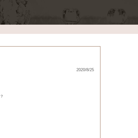
2020/8/25
？