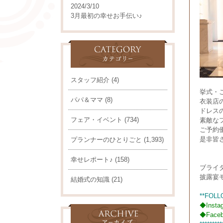
2024/3/10
3月最初の幸せお手伝い♪
スタッフ紹介
(4)
挙式・
パパ＆ママ
(8)
衣装店
ドレス
フェア・イベント
(734)
素敵な
ご予約
是非皆
プランナーのひとりごと
(1,393)
幸せレポート♪
(158)
ブライ
披露宴
結婚式の知識
(21)
**FOLL
◆
Insta
◆
Face