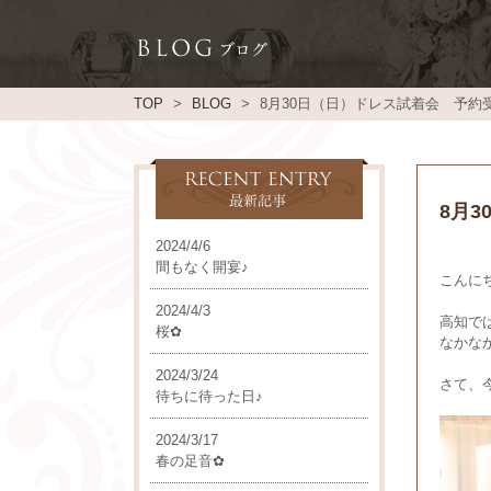
TOP
BLOG
8月30日（日）ドレス試着会 予約
8月
2024/4/6
間もなく開宴♪
こんにち
2024/4/3
高知で
桜✿
なかな
2024/3/24
さて、
待ちに待った日♪
2024/3/17
春の足音✿