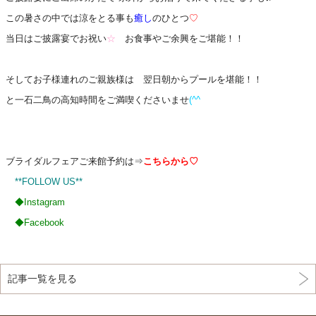
この暑さの中では涼をとる事も
癒し
のひとつ
♡
当日はご披露宴でお祝い
☆
お食事やご余興をご堪能！！
そしてお子様連れのご親族様は 翌日朝からプールを堪能！！
と一石二鳥の高知時間をご満喫くださいませ
(^^ゞ
ブライダルフェアご来館予約は⇒
こちらから♡
**FOLLOW US**
◆
Instagram
◆
Facebook
記事一覧を見る